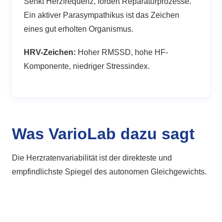
Senkt Herzfrequenz, fördert Reparaturprozesse.
Ein aktiver Parasympathikus ist das Zeichen
eines gut erholten Organismus.
HRV-Zeichen:
Hoher RMSSD, hohe HF-
Komponente, niedriger Stressindex.
Was VarioLab dazu sagt
Die Herzratenvariabilität ist der direkteste und
empfindlichste Spiegel des autonomen Gleichgewichts.
Ein Herz das gut reguliert wird zeigt eine
charakteristische Variabilität — die RR-Abstände
schwanken rhythmisch mit Atmung, Bewegung und