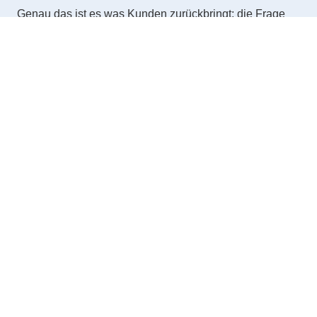
Genau das ist es was Kunden zurückbringt: die Frage
ob sich ihre Werte verbessert haben.
VarioLab legt für jeden Patienten automatisch einen
Verlauf an. Beim nächsten Termin — typisch nach 6–8
Wochen — sehen beide sofort: Hat sich der RMSSD
verbessert? Ist der Stressindex gesunken? Hat die
Maßnahme gewirkt?
Diese Fragen erzeugen das Gespräch. Das Gespräch
schafft Vertrauen. Vertrauen schafft Stammkunden.
Typischer Messrhythmus
Erstmessung
1